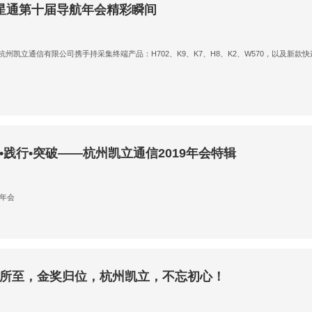
北斗星通第十届导航年会精彩瞬间
州凯立通信有限公司携手持采集终端产品：H702、K9、K7、H8、K2、W570，以及新
•践行•突破——杭州凯立通信2019年会特辑
9年会
所至，金奖归位，杭州凯立，不忘初心！